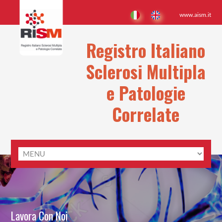
www.aism.it
Registro Italiano
Sclerosi Multipla
e Patologie
Correlate
Lavora Con Noi