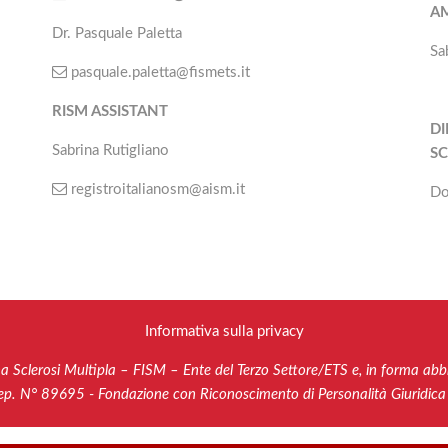
A
Dr. Pasquale Paletta
Sa
pasquale.paletta@fismets.it
RISM ASSISTANT
DI
Sabrina Rutigliano
SC
registroitalianosm@aism.it
Do
Informativa sulla privacy
na Sclerosi Multipla – FISM – Ente del Terzo Settore/ETS e, in forma abb
Rep. N° 89695 - Fondazione con Riconoscimento di Personalità Giuridi