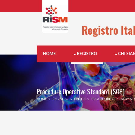
Registro Ita
HOME
REGISTRO
CHI SI
Procedure Operative Standard (SOP)
HOME
REGISTRO
CENTRI
PROCEDURE OPERATIVE ST