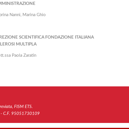
MMINISTRAZIONE
brina Nanni, Marina Ghio
REZIONE SCIENTIFICA FONDAZIONE ITALIANA
LEROSI MULTIPLA
tt.ssa Paola Zaratin
reviata, FISM ETS.
ca - C.F. 95051730109