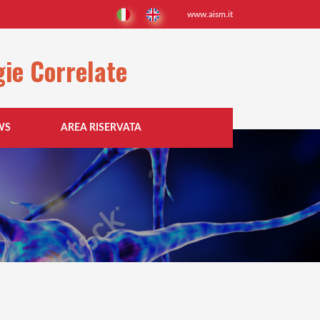
www.aism.it
gie Correlate
WS
AREA RISERVATA