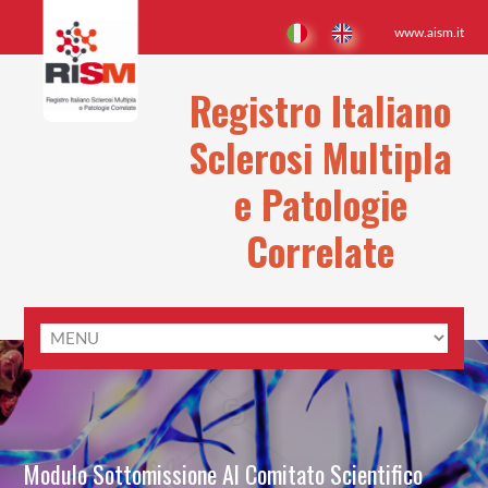
www.aism.it
Registro Italiano
Sclerosi Multipla
e Patologie
Correlate
Modulo Sottomissione Al Comitato Scientifico